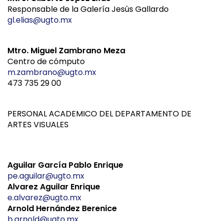
Responsable de la Galería Jesús Gallardo
gl.elias@ugto.mx
Mtro. Miguel Zambrano Meza
Centro de cómputo
m.zambrano@ugto.mx
473 735 29 00
PERSONAL ACADEMICO DEL DEPARTAMENTO DE
ARTES VISUALES
Aguilar García Pablo Enrique
pe.aguilar@ugto.mx
Alvarez Aguilar Enrique
e.alvarez@ugto.mx
Arnold Hernández Berenice
b.arnold@ugto.mx