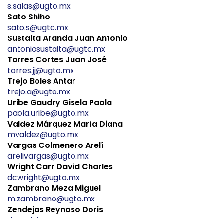
s.salas@ugto.mx
Sato Shiho
sato.s@ugto.mx
Sustaita Aranda Juan Antonio
antoniosustaita@ugto.mx
Torres Cortes Juan José
torres.jj@ugto.mx
Trejo Boles Antar
trejo.a@ugto.mx
Uribe Gaudry Gisela Paola
paola.uribe@ugto.mx
Valdez Márquez María Diana
mvaldez@ugto.mx
Vargas Colmenero Arelí
arelivargas@ugto.mx
Wright Carr David Charles
dcwright@ugto.mx
Zambrano Meza Miguel
m.zambrano@ugto.mx
Zendejas Reynoso Doris