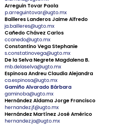
Arreguin Tovar Paola
p.arreguintovar@ugto.mx
Bailleres Landeros Jaime Alfredo
ja.bailleres@ugto.mx
Cañedo Chávez Carlos
ccanedo@ugto.mx
Constantino Vega Stephanie
s.constatinovega@ugto.mx
De la Selva Negrete Magdalena B.
mb.delaselva@ugto.mx
Espinosa Andreu Claudia Alejandra
ca.espinosa@ugto.mx
Gamiño Alvarado Bárbara
gaminoba@ugto.mx
Hernández Aldama Jorge Francisco
hernandez.jf@ugto.mx
Hernández Martínez José Américo
hernandez.ja@ugto.mx