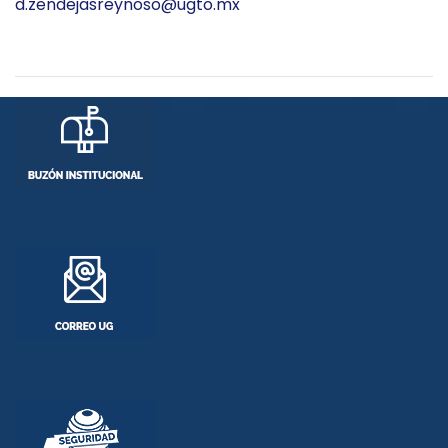
d.zendejasreynoso@ugto.mx