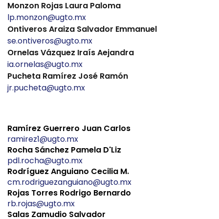
Monzon Rojas Laura Paloma
lp.monzon@ugto.mx
Ontiveros Araiza Salvador Emmanuel
se.ontiveros@ugto.mx
Ornelas Vázquez Iraís Aejandra
ia.ornelas@ugto.mx
Pucheta Ramírez José Ramón
jr.pucheta@ugto.mx
Ramírez Guerrero Juan Carlos
ramirez1@ugto.mx
Rocha Sánchez Pamela D'Liz
pdl.rocha@ugto.mx
Rodríguez Anguiano Cecilia M.
cm.rodriguezanguiano@ugto.mx
Rojas Torres Rodrigo Bernardo
rb.rojas@ugto.mx
Salas Zamudio Salvador