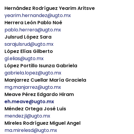
Hernández Rodríguez Yearim Aritsve
yearim.hernandez@ugto.mx
Herrera León Pablo Noé
pablo.herrera@ugto.mx
Julsrud López Sara
sarajulsrud@ugto.mx
López Elías Gilberto
gl.elias@ugto.mx
López Portillo Isunza Gabriela
gabriela.lopez@ugto.mx
Manjarrez Cuellar María Graciela
mg.manjarrez@ugto.mx
Meave Pérez Edgardo Hiram
eh.meave@ugto.mx
Méndez Ortega José Luis
mendez.jl@ugto.mx
Mireles Rodríguez Miguel Angel
ma.mirelesd@ugto.mx