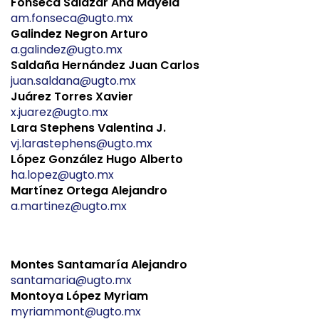
Fonseca Salazar Ana Mayela
am.fonseca@ugto.mx
Galindez Negron Arturo
a.galindez@ugto.mx
Saldaña Hernández Juan Carlos
juan.saldana@ugto.mx
Juárez Torres Xavier
x.juarez@ugto.mx
Lara Stephens Valentina J.
vj.larastephens@ugto.mx
López González Hugo Alberto
ha.lopez@ugto.mx
Martínez Ortega Alejandro
a.martinez@ugto.mx
Montes Santamaría Alejandro
santamaria@ugto.mx
Montoya López Myriam
myriammont@ugto.mx