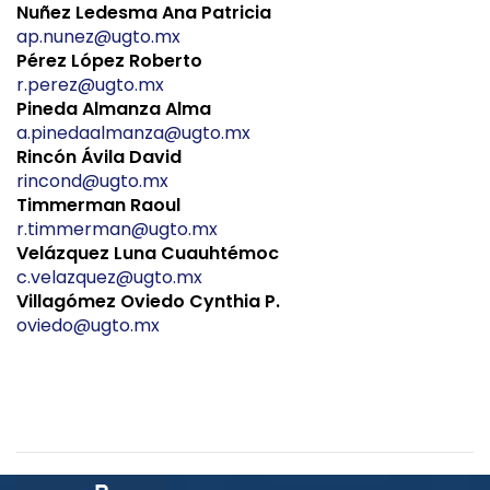
Nuñez Ledesma Ana Patricia
ap.nunez@ugto.mx
Pérez López Roberto
r.perez@ugto.mx
Pineda Almanza Alma
a.pinedaalmanza@ugto.mx
Rincón Ávila David
rincond@ugto.mx
Timmerman Raoul
r.timmerman@ugto.mx
Velázquez Luna Cuauhtémoc
c.velazquez@ugto.mx
Villagómez Oviedo Cynthia P.
oviedo@ugto.mx