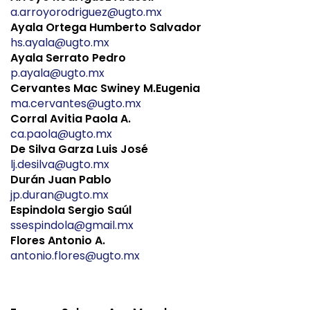
a.arroyorodriguez@ugto.mx
Ayala Ortega Humberto Salvador
hs.ayala@ugto.mx
Ayala Serrato Pedro
p.ayala@ugto.mx
Cervantes Mac Swiney M.Eugenia
ma.cervantes@ugto.mx
Corral Avitia Paola A.
ca.paola@ugto.mx
De Silva Garza Luis José
lj.desilva@ugto.mx
Durán Juan Pablo
jp.duran@ugto.mx
Espindola Sergio Saúl
ssespindola@gmail.mx
Flores Antonio A.
antonio.flores@ugto.mx